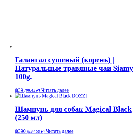
Галангал сушеный (корень) |
Натуральные травяные чаи Siamy
100g.
฿
39
(99.45 ₽)
Читать далее
Шампунь для собак Magical Black
(250 мл)
฿
390
(994.50 ₽)
Читать далее