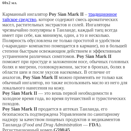
60х2 мл.
Карманный ингалятор
Poy Sian Mark II
–
традиционное
тайское средство
, которое содержит смесь ароматических
масел, растительных экстрактов и солей. Ингаляторы
чрезвычайно популярны в Таиланде, каждый таец всегда
имеет при себе, как минимум, один, а то и несколько.
Полярность обусловлена не только простотой и удобством
(«карандаш» компактно помещается в кармане), но в большей
степени быстрым освежающим действием и эффективным
устранением различных симптомов.
Poy Sian Mark II
поможет при простуде и заложенном носе, обычных головных
болях и мигрени, головокружении, застое в бронхах, болях в
области шеи и после укусов насекомых. В отличие от
аналогов,
Poy Sian Mark II
можно применять не только как
обычный ингалятор, но также использовать масло из него для
локального нанесения на кожу.
Poy Sian Mark II
— это вешь первой необходимости в
холодное время года, во время путешествий и туристических
походов.
Poy Sian Mark II
продается в аптеках Таиланда, его
безопасность подтверждена Управлением по санитарному
надзору за качеством пищевых продуктов и медикаментов
Таиланда (
Food and Drug Administration
—
FDA
).
Регистрационный номер
G598/45
.