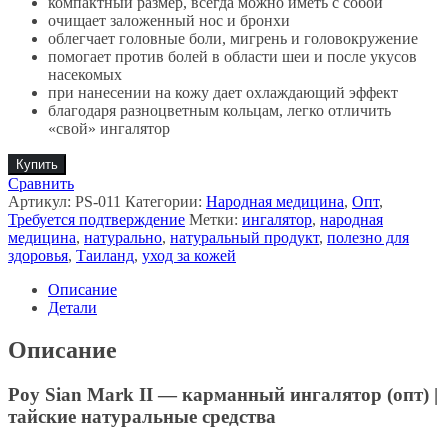
компактный размер, всегда можно иметь с собой
очищает заложенный нос и бронхи
облегчает головные боли, мигрень и головокружение
помогает против болей в области шеи и после укусов
насекомых
при нанесении на кожу дает охлаждающий эффект
благодаря разноцветным кольцам, легко отличить
«свой» ингалятор
Купить
Сравнить
Артикул:
PS-011
Категории:
Народная медицина
,
Опт
,
Требуется подтверждение
Метки:
ингалятор
,
народная
медицина
,
натурально
,
натуральный продукт
,
полезно для
здоровья
,
Таиланд
,
уход за кожей
Описание
Детали
Описание
Poy Sian Mark II — карманный ингалятор (опт) |
тайские натуральные средства