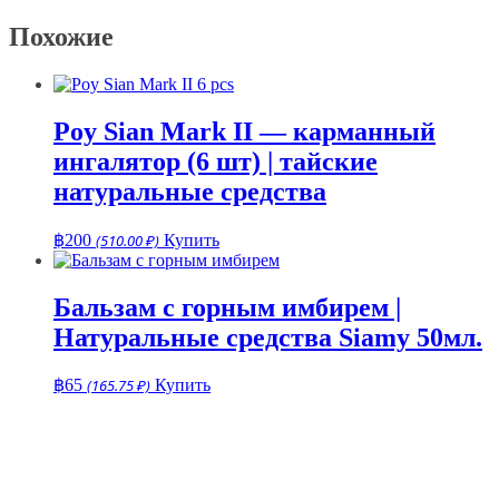
Похожие
Poy Sian Mark II — карманный
ингалятор (6 шт) | тайские
натуральные средства
฿
200
(510.00 ₽)
Купить
Бальзам с горным имбирем |
Натуральные средства Siamy 50мл.
฿
65
(165.75 ₽)
Купить