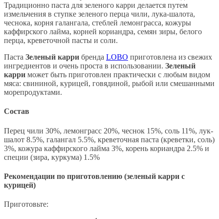
Традиционно паста для зеленого карри делается путем
измельчения в ступке зеленого перца чили, лука-шалота,
чеснока, корня галангала, стеблей лемонграсса, кожуры
каффирского лайма, корней кориандра, семян зиры, белого
перца, креветочной пасты и соли.
Паста
Зеленый карри
бренда
LOBO
приготовлена из свежих
ингредиентов и очень проста в использовании.
Зеленый
карри
может быть приготовлен практически с любым видом
мяса: свининой, курицей, говядиной, рыбой или смешанными
морепродуктами.
Состав
Перец чили 30%, лемонграсс 20%, чеснок 15%, соль 11%, лук-
шалот 8.5%, галангал 5.5%, креветочная паста (креветки, соль)
3%, кожура каффирского лайма 3%, корень кориандра 2.5% и
специи (зира, куркума) 1.5%
Рекомендации по приготовлению (зеленый карри с
курицей)
Приготовьте: