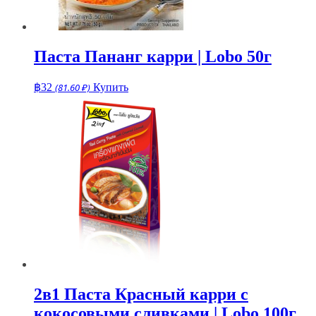
Паста Пананг карри | Lobo 50г
฿
32
(81.60 ₽)
Купить
2в1 Паста Красный карри с
кокосовыми сливками | Lobo 100г