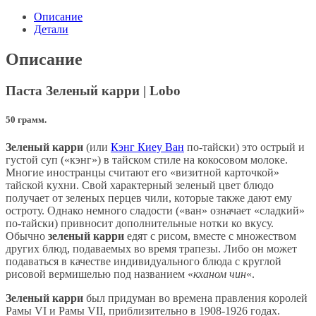
Описание
Детали
Описание
Паста Зеленый карри | Lobo
50 грамм.
Зеленый карри
(или
Кэнг Киеу Ван
по-тайски) это острый и
густой суп («кэнг») в тайском стиле на кокосовом молоке.
Многие иностранцы считают его «визитной карточкой»
тайской кухни. Свой характерный зеленый цвет блюдо
получает от зеленых перцев чили, которые также дают ему
остроту. Однако немного сладости («ван» означает «сладкий»
по-тайски) привносит дополнительные нотки ко вкусу.
Обычно
зеленый карри
едят с рисом, вместе с множеством
других блюд, подаваемых во время трапезы. Либо он может
подаваться в качестве индивидуального блюда с круглой
рисовой вермишелью под названием «
кханом чин
«.
Зеленый карри
был придуман во времена правления королей
Рамы VI и Рамы VII, приблизительно в 1908-1926 годах.