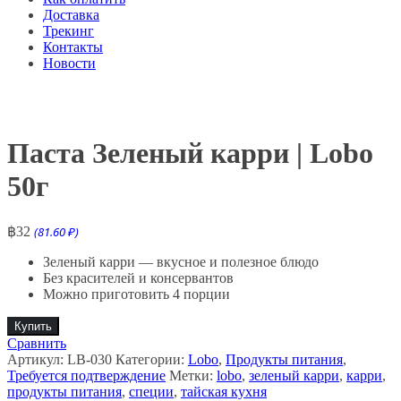
Доставка
Трекинг
Контакты
Новости
Паста Зеленый карри | Lobo
50г
฿
32
(81.60 ₽)
Зеленый карри — вкусное и полезное блюдо
Без красителей и консервантов
Можно приготовить 4 порции
Купить
Сравнить
Артикул:
LB-030
Категории:
Lobo
,
Продукты питания
,
Требуется подтверждение
Метки:
lobo
,
зеленый карри
,
карри
,
продукты питания
,
специи
,
тайская кухня