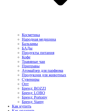
Косметика
Народная медицина
Бальзамы
БАДы
Продукты питания
Кофе
Травяные чаи
Приправы
Атомайзер для парфюма
Продукция для животных
Сувениры
Опт
Бренд: BOZZI
Бренд: LOBO
Бренд: Portomy
Бренд: Siamy
Как купить
Как оплатить