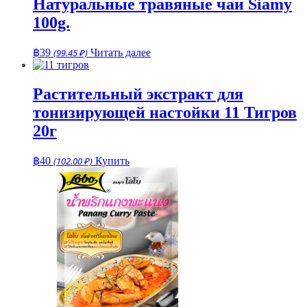
Натуральные травяные чаи Siamy
100g.
฿
39
(99.45 ₽)
Читать далее
Растительный экстракт для
тонизирующей настойки 11 Тигров
20г
฿
40
(102.00 ₽)
Купить