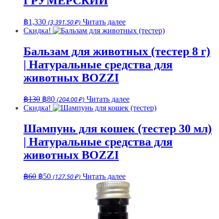
ГРУМЕРСКИЙ
฿
1,330
(3,391.50 ₽)
Читать далее
Скидка!
Бальзам для животных (тестер 8 г)
| Натуральные средства для
животных BOZZI
Первоначальная
Текущая
฿
130
฿
80
(204.00 ₽)
Читать далее
цена
цена:
Скидка!
составляла
฿80.
฿130.
Шампунь для кошек (тестер 30 мл)
| Натуральные средства для
животных BOZZI
Первоначальная
Текущая
฿
60
฿
50
(127.50 ₽)
Читать далее
цена
цена:
составляла
฿50.
฿60.