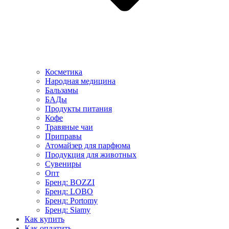
Косметика
Народная медицина
Бальзамы
БАДы
Продукты питания
Кофе
Травяные чаи
Приправы
Атомайзер для парфюма
Продукция для животных
Сувениры
Опт
Бренд: BOZZI
Бренд: LOBO
Бренд: Portomy
Бренд: Siamy
Как купить
Как оплатить