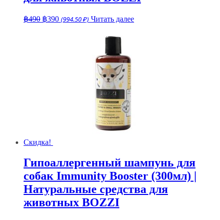
Первоначальная
Текущая
฿
490
฿
390
(994.50 ₽)
Читать далее
цена
цена:
составляла
฿390.
฿490.
Скидка!
Гипоаллергенный шампунь для
собак Immunity Booster (300мл) |
Натуральные средства для
животных BOZZI