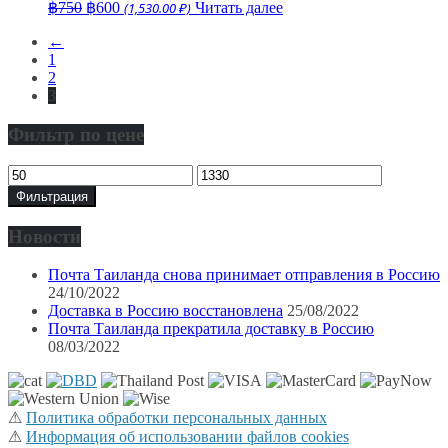
Первоначальная
Текущая
฿
750
฿
600
(1,530.00 ₽)
Читать далее
цена
цена:
←
составляла
฿600.
1
฿750.
2
3
Фильтр по цене
Минимальная
Максимальная
цена
цена
Фильтрация
Новости
Почта Таиланда снова принимает отправления в Россию
24/10/2022
Доставка в Россию восстановлена
25/08/2022
Почта Таиланда прекратила доставку в Россию
08/03/2022
⚠
Политика обработки персональных данных
⚠
Информация об использовании файлов cookies