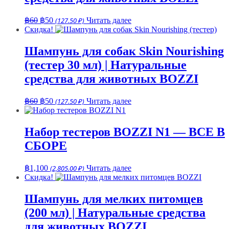
Первоначальная
Текущая
฿
60
฿
50
(127.50 ₽)
Читать далее
цена
цена:
Скидка!
составляла
฿50.
฿60.
Шампунь для собак Skin Nourishing
(тестер 30 мл) | Натуральные
средства для животных BOZZI
Первоначальная
Текущая
฿
60
฿
50
(127.50 ₽)
Читать далее
цена
цена:
составляла
฿50.
฿60.
Набор тестеров BOZZI N1 — ВСЕ В
СБОРЕ
฿
1,100
(2,805.00 ₽)
Читать далее
Скидка!
Шампунь для мелких питомцев
(200 мл) | Натуральные средства
для животных BOZZI