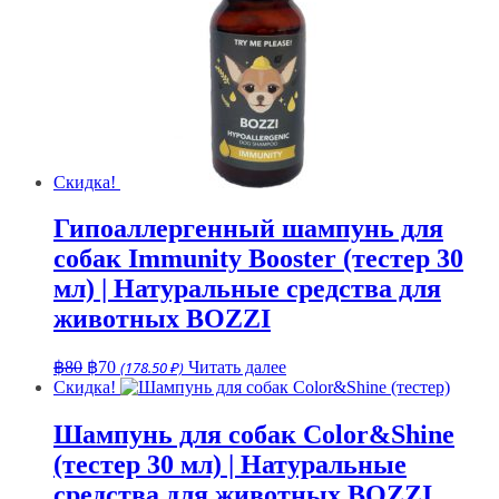
Скидка!
Гипоаллергенный шампунь для
собак Immunity Booster (тестер 30
мл) | Натуральные средства для
животных BOZZI
Первоначальная
Текущая
฿
80
฿
70
(178.50 ₽)
Читать далее
цена
цена:
Скидка!
составляла
฿70.
฿80.
Шампунь для собак Color&Shine
(тестер 30 мл) | Натуральные
средства для животных BOZZI