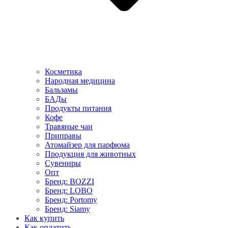
Косметика
Народная медицина
Бальзамы
БАДы
Продукты питания
Кофе
Травяные чаи
Приправы
Атомайзер для парфюма
Продукция для животных
Сувениры
Опт
Бренд: BOZZI
Бренд: LOBO
Бренд: Portomy
Бренд: Siamy
Как купить
Как оплатить