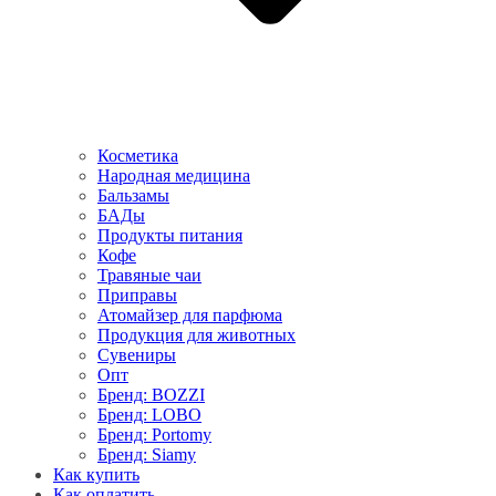
Косметика
Народная медицина
Бальзамы
БАДы
Продукты питания
Кофе
Травяные чаи
Приправы
Атомайзер для парфюма
Продукция для животных
Сувениры
Опт
Бренд: BOZZI
Бренд: LOBO
Бренд: Portomy
Бренд: Siamy
Как купить
Как оплатить