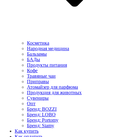
Косметика
Народная медицина
Бальзамы
БАДы
Продукты питания
Кофе
Травяные чаи
Приправы
Атомайзер для парфюма
Продукция для животных
Сувениры
Опт
Бренд: BOZZI
Бренд: LOBO
Бренд: Portomy
Бренд: Siamy
Как купить
Как оплатить