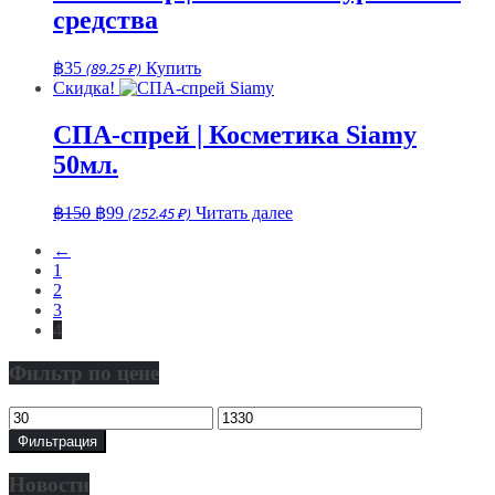
средства
฿
35
(89.25 ₽)
Купить
Скидка!
СПА-спрей | Косметика Siamy
50мл.
Первоначальная
Текущая
฿
150
฿
99
(252.45 ₽)
Читать далее
цена
цена:
←
составляла
฿99.
1
฿150.
2
3
4
Фильтр по цене
Минимальная
Максимальная
цена
цена
Фильтрация
Новости