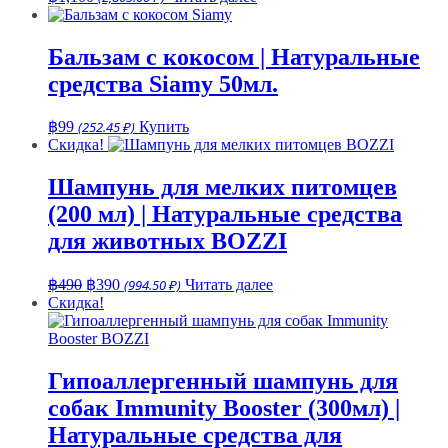
Бальзам с кокосом | Натуральные
средства Siamy 50мл.
฿
99
(252.45 ₽)
Купить
Скидка!
Шампунь для мелких питомцев
(200 мл) | Натуральные средства
для животных BOZZI
Первоначальная
Текущая
฿
490
฿
390
(994.50 ₽)
Читать далее
цена
цена:
Скидка!
составляла
฿390.
฿490.
Гипоаллергенный шампунь для
собак Immunity Booster (300мл) |
Натуральные средства для