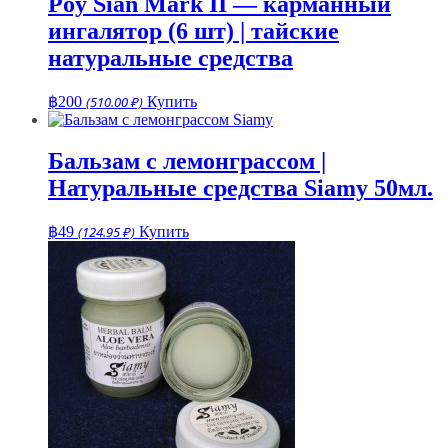
Poy Sian Mark II — карманный
ингалятор (6 шт) | тайские
натуральные средства
฿
200
(510.00 ₽)
Купить
Бальзам с лемонграссом |
Натуральные средства Siamy 50мл.
฿
49
(124.95 ₽)
Купить