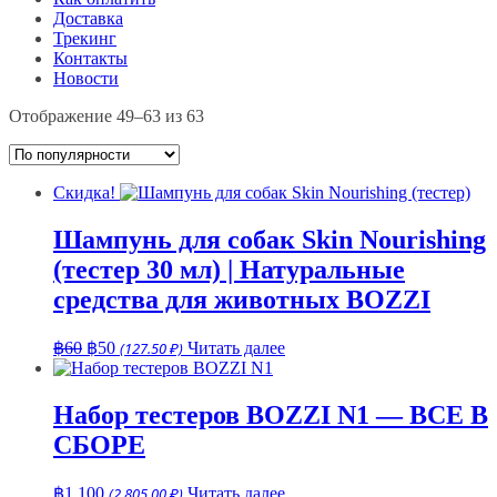
Доставка
Трекинг
Контакты
Новости
Сортировка:
Отображение 49–63 из 63
по
популярности
Скидка!
Шампунь для собак Skin Nourishing
(тестер 30 мл) | Натуральные
средства для животных BOZZI
Первоначальная
Текущая
฿
60
฿
50
(127.50 ₽)
Читать далее
цена
цена:
составляла
฿50.
฿60.
Набор тестеров BOZZI N1 — ВСЕ В
СБОРЕ
฿
1,100
(2,805.00 ₽)
Читать далее