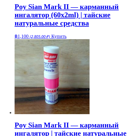
Poy Sian Mark II — карманный
ингалятор (60x2ml) | тайские
натуральные средства
฿
1,100
(2,805.00 ₽)
Купить
Poy Sian Mark II — карманный
ингалятор | тайские натуральные