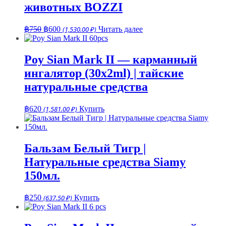
животных BOZZI
Первоначальная
Текущая
฿
750
฿
600
(1,530.00 ₽)
Читать далее
цена
цена:
составляла
฿600.
฿750.
Poy Sian Mark II — карманный
ингалятор (30x2ml) | тайские
натуральные средства
฿
620
(1,581.00 ₽)
Купить
Бальзам Белый Тигр |
Натуральные средства Siamy
150мл.
฿
250
(637.50 ₽)
Купить