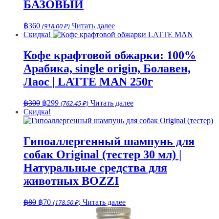
БАЗОВЫЙ
฿
360
(918.00 ₽)
Читать далее
Скидка!
Кофе крафтовой обжарки: 100%
Арабика, single origin, Болавен,
Лаос | LATTE MAN 250г
Первоначальная
Текущая
฿
300
฿
299
(762.45 ₽)
Читать далее
цена
цена:
Скидка!
составляла
฿299.
฿300.
Гипоаллергенный шампунь для
собак Original (тестер 30 мл) |
Натуральные средства для
животных BOZZI
Первоначальная
Текущая
฿
80
฿
70
(178.50 ₽)
Читать далее
цена
цена:
составляла