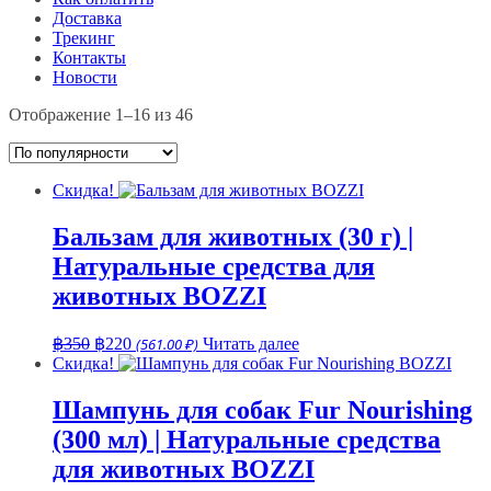
Доставка
Трекинг
Контакты
Новости
Сортировка:
Отображение 1–16 из 46
по
популярности
Скидка!
Бальзам для животных (30 г) |
Натуральные средства для
животных BOZZI
Первоначальная
Текущая
฿
350
฿
220
(561.00 ₽)
Читать далее
цена
цена:
Скидка!
составляла
฿220.
฿350.
Шампунь для собак Fur Nourishing
(300 мл) | Натуральные средства
для животных BOZZI