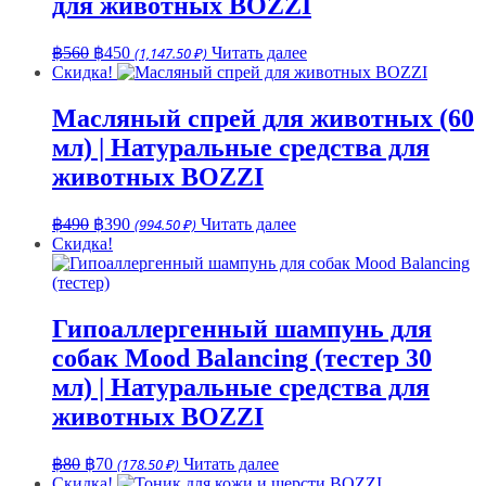
для животных BOZZI
Первоначальная
Текущая
฿
560
฿
450
(1,147.50 ₽)
Читать далее
цена
цена:
Скидка!
составляла
฿450.
฿560.
Масляный спрей для животных (60
мл) | Натуральные средства для
животных BOZZI
Первоначальная
Текущая
฿
490
฿
390
(994.50 ₽)
Читать далее
цена
цена:
Скидка!
составляла
฿390.
฿490.
Гипоаллергенный шампунь для
собак Mood Balancing (тестер 30
мл) | Натуральные средства для
животных BOZZI
Первоначальная
Текущая
฿
80
฿
70
(178.50 ₽)
Читать далее
цена
цена:
Скидка!