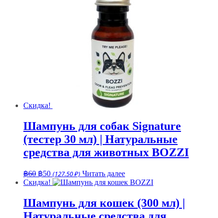
฿70.
฿80.
Скидка!
Шампунь для собак Signature
(тестер 30 мл) | Натуральные
средства для животных BOZZI
Первоначальная
Текущая
฿
60
฿
50
(127.50 ₽)
Читать далее
цена
цена:
Скидка!
составляла
฿50.
฿60.
Шампунь для кошек (300 мл) |
Натуральные средства для