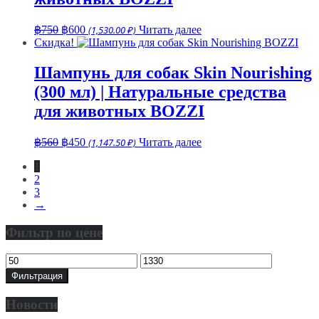
Первоначальная
Текущая
฿
750
฿
600
(1,530.00 ₽)
Читать далее
цена
цена:
Скидка!
составляла
฿600.
฿750.
Шампунь для собак Skin Nourishing
(300 мл) | Натуральные средства
для животных BOZZI
Первоначальная
Текущая
฿
560
฿
450
(1,147.50 ₽)
Читать далее
цена
цена:
1
составляла
฿450.
2
฿560.
3
→
Фильтр по цене
Минимальная
Максимальная
цена
цена
Фильтрация
Новости