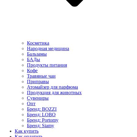
Косметика
Народная медицина
Бальзамы
БАДы
Продукты питания
Кофе
Травяные чаи
Приправы
Атомайзер для парфюма
Продукция для животных
Сувениры
Опт
Бренд: BOZZI
Бренд: LOBO
Бренд: Portomy
Бренд: Siamy
Как купить
Как оплатить