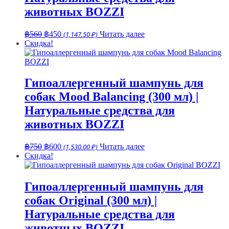
животных BOZZI
Первоначальная
Текущая
฿
560
฿
450
(1,147.50 ₽)
Читать далее
цена
цена:
Скидка!
составляла
฿450.
฿560.
Гипоаллергенный шампунь для
собак Mood Balancing (300 мл) |
Натуральные средства для
животных BOZZI
Первоначальная
Текущая
฿
750
฿
600
(1,530.00 ₽)
Читать далее
цена
цена:
Скидка!
составляла
฿600.
฿750.
Гипоаллергенный шампунь для
собак Original (300 мл) |
Натуральные средства для
животных BOZZI