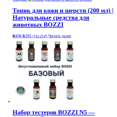
составляла
฿70.
฿80.
Тоник для кожи и шерсти (200 мл) |
Натуральные средства для
животных BOZZI
Первоначальная
Текущая
฿
370
฿
295
(752.25 ₽)
Читать далее
цена
цена:
составляла
฿295.
฿370.
Набор тестеров BOZZI N5 —