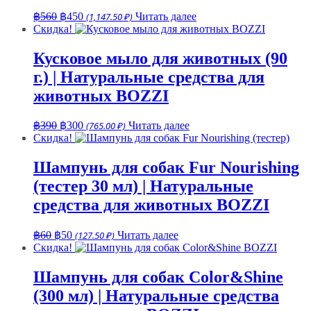
Первоначальная
Текущая
฿
560
฿
450
(1,147.50 ₽)
Читать далее
цена
цена:
Скидка!
составляла
฿450.
฿560.
Кусковое мыло для животных (90
г.) | Натуральные средства для
животных BOZZI
Первоначальная
Текущая
฿
390
฿
300
(765.00 ₽)
Читать далее
цена
цена:
Скидка!
составляла
฿300.
฿390.
Шампунь для собак Fur Nourishing
(тестер 30 мл) | Натуральные
средства для животных BOZZI
Первоначальная
Текущая
฿
60
฿
50
(127.50 ₽)
Читать далее
цена
цена:
Скидка!
составляла
฿50.
฿60.
Шампунь для собак Color&Shine
(300 мл) | Натуральные средства