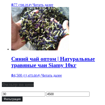
฿
77
(196.35 ₽)
Читать далее
Синий чай оптом | Натуральные
травяные чаи Siamy 10кг
฿
4,500
(11,475.00 ₽)
Читать далее
Фильтр по цене
Минимальная
Максимальная
цена
цена
Фильтрация