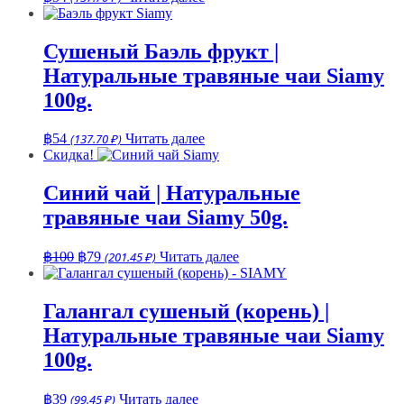
Сушеный Баэль фрукт |
Натуральные травяные чаи Siamy
100g.
฿
54
(137.70 ₽)
Читать далее
Скидка!
Синий чай | Натуральные
травяные чаи Siamy 50g.
Первоначальная
Текущая
฿
100
฿
79
(201.45 ₽)
Читать далее
цена
цена:
составляла
฿79.
฿100.
Галангал сушеный (корень) |
Натуральные травяные чаи Siamy
100g.
฿
39
(99.45 ₽)
Читать далее