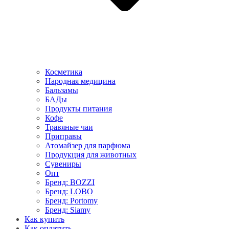
Косметика
Народная медицина
Бальзамы
БАДы
Продукты питания
Кофе
Травяные чаи
Приправы
Атомайзер для парфюма
Продукция для животных
Сувениры
Опт
Бренд: BOZZI
Бренд: LOBO
Бренд: Portomy
Бренд: Siamy
Как купить
Как оплатить