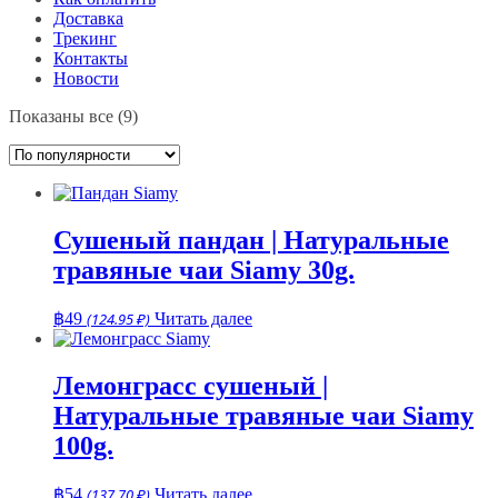
Доставка
Трекинг
Контакты
Новости
Сортировка:
Показаны все (9)
по
популярности
Сушеный пандан | Натуральные
травяные чаи Siamy 30g.
฿
49
(124.95 ₽)
Читать далее
Лемонграсс сушеный |
Натуральные травяные чаи Siamy
100g.
฿
54
(137.70 ₽)
Читать далее