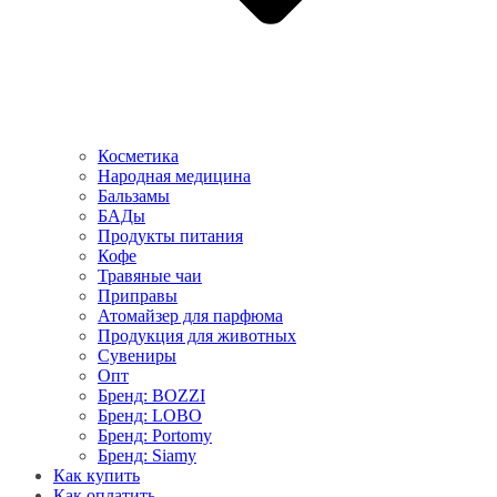
Косметика
Народная медицина
Бальзамы
БАДы
Продукты питания
Кофе
Травяные чаи
Приправы
Атомайзер для парфюма
Продукция для животных
Сувениры
Опт
Бренд: BOZZI
Бренд: LOBO
Бренд: Portomy
Бренд: Siamy
Как купить
Как оплатить