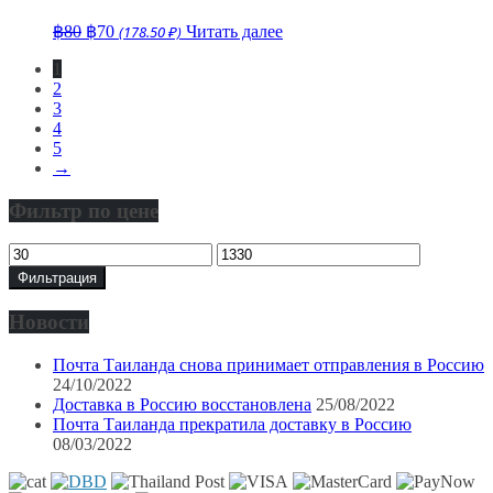
Первоначальная
Текущая
฿
80
฿
70
(178.50 ₽)
Читать далее
цена
цена:
1
составляла
฿70.
2
฿80.
3
4
5
→
Фильтр по цене
Минимальная
Максимальная
цена
цена
Фильтрация
Новости
Почта Таиланда снова принимает отправления в Россию
24/10/2022
Доставка в Россию восстановлена
25/08/2022
Почта Таиланда прекратила доставку в Россию
08/03/2022