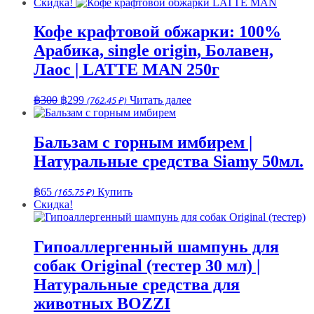
Скидка!
Кофе крафтовой обжарки: 100%
Арабика, single origin, Болавен,
Лаос | LATTE MAN 250г
Первоначальная
Текущая
฿
300
฿
299
(762.45 ₽)
Читать далее
цена
цена:
составляла
฿299.
฿300.
Бальзам с горным имбирем |
Натуральные средства Siamy 50мл.
฿
65
(165.75 ₽)
Купить
Скидка!
Гипоаллергенный шампунь для
собак Original (тестер 30 мл) |
Натуральные средства для
животных BOZZI