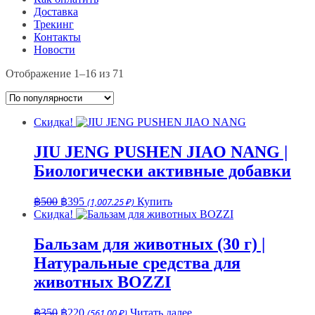
Доставка
Трекинг
Контакты
Новости
Сортировка:
Отображение 1–16 из 71
по
популярности
Скидка!
JIU JENG PUSHEN JIAO NANG |
Биологически активные добавки
Первоначальная
Текущая
฿
500
฿
395
(1,007.25 ₽)
Купить
цена
цена:
Скидка!
составляла
฿395.
฿500.
Бальзам для животных (30 г) |
Натуральные средства для
животных BOZZI
Первоначальная
Текущая
฿
350
฿
220
(561.00 ₽)
Читать далее