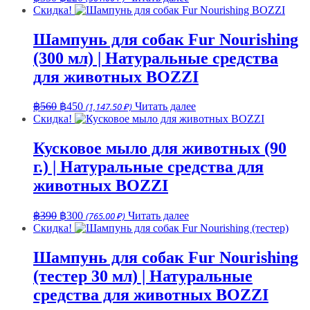
цена
цена:
Скидка!
составляла
฿220.
฿350.
Шампунь для собак Fur Nourishing
(300 мл) | Натуральные средства
для животных BOZZI
Первоначальная
Текущая
฿
560
฿
450
(1,147.50 ₽)
Читать далее
цена
цена:
Скидка!
составляла
฿450.
฿560.
Кусковое мыло для животных (90
г.) | Натуральные средства для
животных BOZZI
Первоначальная
Текущая
฿
390
฿
300
(765.00 ₽)
Читать далее
цена
цена:
Скидка!
составляла
฿300.
฿390.
Шампунь для собак Fur Nourishing
(тестер 30 мл) | Натуральные
средства для животных BOZZI