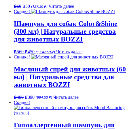
Первоначальная
Текущая
฿
60
฿
50
(127.50 ₽)
Читать далее
цена
цена:
Скидка!
составляла
฿50.
฿60.
Шампунь для собак Color&Shine
(300 мл) | Натуральные средства
для животных BOZZI
Первоначальная
Текущая
฿
560
฿
450
(1,147.50 ₽)
Читать далее
цена
цена:
Скидка!
составляла
฿450.
฿560.
Масляный спрей для животных (60
мл) | Натуральные средства для
животных BOZZI
Первоначальная
Текущая
฿
490
฿
390
(994.50 ₽)
Читать далее
цена
цена:
Скидка!
составляла
฿390.
฿490.
Гипоаллергенный шампунь для