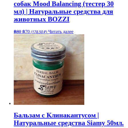
собак Mood Balancing (тестер 30
мл) | Натуральные средства для
животных BOZZI
Первоначальная
Текущая
฿
80
฿
70
(178.50 ₽)
Читать далее
цена
цена:
составляла
฿70.
฿80.
Бальзам с Клинакантусом |
Натуральные средства Siamy 50мл.