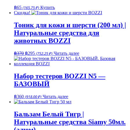
฿
65
(165.75 ₽)
Купить
Скидка!
Тоник для кожи и шерсти (200 мл) |
Натуральные средства для
животных BOZZI
Первоначальная
Текущая
฿
370
฿
295
(752.25 ₽)
Читать далее
цена
цена:
составляла
฿295.
฿370.
Набор тестеров BOZZI N5 —
БАЗОВЫЙ
฿
360
(918.00 ₽)
Читать далее
Бальзам Белый Тигр |
Натуральные средства Siamy 50мл.
(алюм)