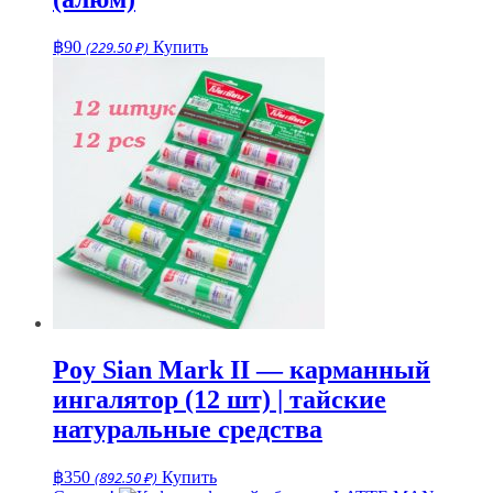
฿
90
(229.50 ₽)
Купить
Poy Sian Mark II — карманный
ингалятор (12 шт) | тайские
натуральные средства
฿
350
(892.50 ₽)
Купить