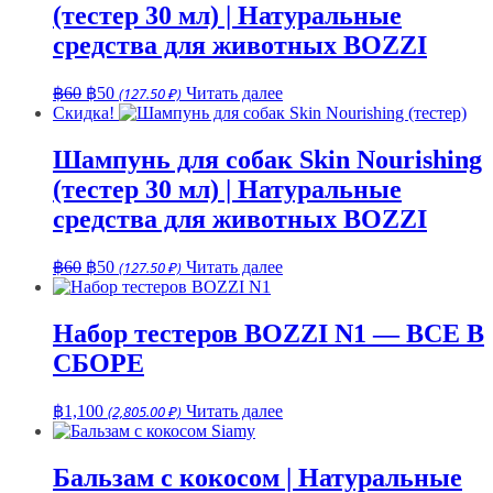
(тестер 30 мл) | Натуральные
средства для животных BOZZI
Первоначальная
Текущая
฿
60
฿
50
(127.50 ₽)
Читать далее
цена
цена:
Скидка!
составляла
฿50.
฿60.
Шампунь для собак Skin Nourishing
(тестер 30 мл) | Натуральные
средства для животных BOZZI
Первоначальная
Текущая
฿
60
฿
50
(127.50 ₽)
Читать далее
цена
цена:
составляла
฿50.
฿60.
Набор тестеров BOZZI N1 — ВСЕ В
СБОРЕ
฿
1,100
(2,805.00 ₽)
Читать далее
Бальзам с кокосом | Натуральные