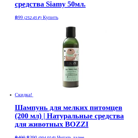
средства Siamy 50мл.
฿
99
(252.45 ₽)
Купить
Скидка!
Шампунь для мелких питомцев
(200 мл) | Натуральные средства
для животных BOZZI
Первоначальная
Текущая
฿
490
฿
390
(994.50 ₽)
Читать далее