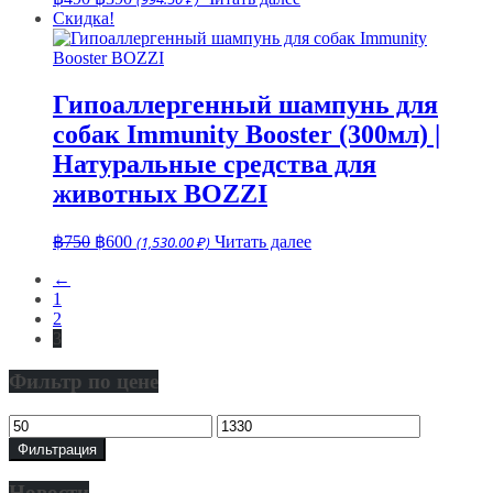
цена
цена:
Скидка!
составляла
฿390.
฿490.
Гипоаллергенный шампунь для
собак Immunity Booster (300мл) |
Натуральные средства для
животных BOZZI
Первоначальная
Текущая
฿
750
฿
600
(1,530.00 ₽)
Читать далее
цена
цена:
←
составляла
฿600.
1
฿750.
2
3
Фильтр по цене
Минимальная
Максимальная
цена
цена
Фильтрация
Новости