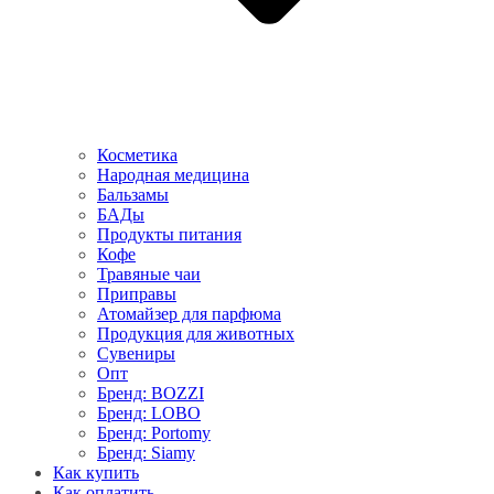
Косметика
Народная медицина
Бальзамы
БАДы
Продукты питания
Кофе
Травяные чаи
Приправы
Атомайзер для парфюма
Продукция для животных
Сувениры
Опт
Бренд: BOZZI
Бренд: LOBO
Бренд: Portomy
Бренд: Siamy
Как купить
Как оплатить