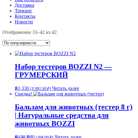
Доставка
Трекинг
Контакты
Новости
Сортировка:
Отображение 33–42 из 42
по
популярности
Набор тестеров BOZZI N2 —
ГРУМЕРСКИЙ
฿
1,330
(3,391.50 ₽)
Читать далее
Скидка!
Бальзам для животных (тестер 8 г)
| Натуральные средства для
животных BOZZI
Первоначальная
Текущая
฿
130
฿
80
(204.00 ₽)
Читать далее