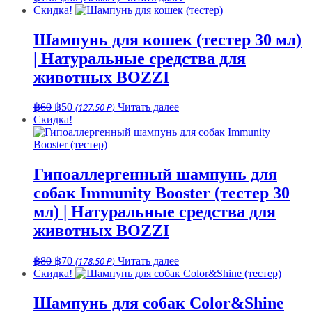
цена
цена:
Скидка!
составляла
฿80.
฿130.
Шампунь для кошек (тестер 30 мл)
| Натуральные средства для
животных BOZZI
Первоначальная
Текущая
฿
60
฿
50
(127.50 ₽)
Читать далее
цена
цена:
Скидка!
составляла
฿50.
฿60.
Гипоаллергенный шампунь для
собак Immunity Booster (тестер 30
мл) | Натуральные средства для
животных BOZZI
Первоначальная
Текущая
฿
80
฿
70
(178.50 ₽)
Читать далее
цена
цена:
Скидка!
составляла
฿70.
฿80.
Шампунь для собак Color&Shine