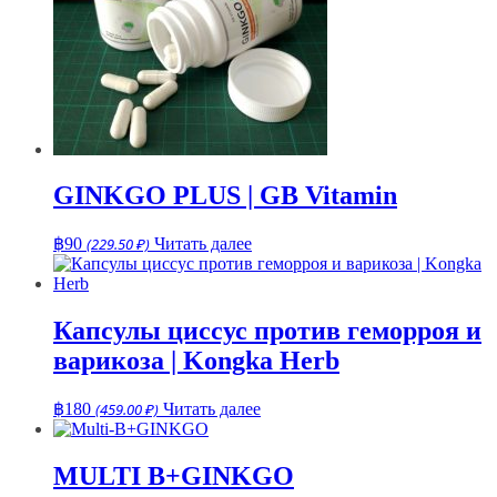
GINKGO PLUS | GB Vitamin
฿
90
(229.50 ₽)
Читать далее
Капсулы циссус против геморроя и
варикоза | Kongka Herb
฿
180
(459.00 ₽)
Читать далее
MULTI B+GINKGO