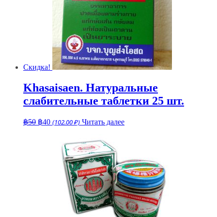
Скидка!
Khasaisaen. Натуральные
слабительные таблетки 25 шт.
Первоначальная
Текущая
฿
50
฿
40
(102.00 ₽)
Читать далее
цена
цена:
составляла
฿40.
฿50.