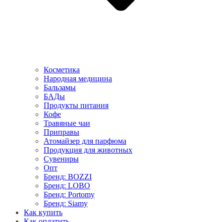
Косметика
Народная медицина
Бальзамы
БАДы
Продукты питания
Кофе
Травяные чаи
Приправы
Атомайзер для парфюма
Продукция для животных
Сувениры
Опт
Бренд: BOZZI
Бренд: LOBO
Бренд: Portomy
Бренд: Siamy
Как купить
Как оплатить