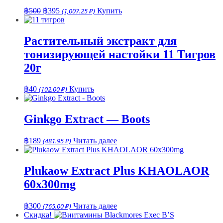
Первоначальная
Текущая
฿
500
฿
395
(1,007.25 ₽)
Купить
цена
цена:
составляла
฿395.
฿500.
Растительный экстракт для
тонизирующей настойки 11 Тигров
20г
฿
40
(102.00 ₽)
Купить
Ginkgo Extract — Boots
฿
189
(481.95 ₽)
Читать далее
Plukaow Extract Plus KHAOLAOR
60x300mg
฿
300
(765.00 ₽)
Читать далее
Скидка!