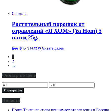
Скидка!
Растительный порошок от
отравлений «Я ХОМ» (Ya Hom) 5
пагод 25g.
Первоначальная
Текущая
฿
60
฿
45
(114.75 ₽)
Читать далее
цена
цена:
1
составляла
฿45.
2
฿60.
→
Фильтр по цене
Минимальная
Максимальная
цена
цена
Фильтрация
Новости
Почта Таиланда снова принимает отправления в Россию