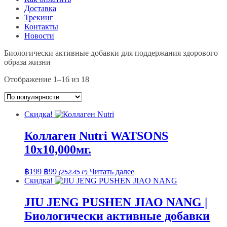
Доставка
Трекинг
Контакты
Новости
Биологически активные добавки для поддержания здорового
образа жизни
Сортировка:
Отображение 1–16 из 18
по
популярности
Скидка!
Коллаген Nutri WATSONS
10х10,000мг.
Первоначальная
Текущая
฿
199
฿
99
(252.45 ₽)
Читать далее
цена
цена:
Скидка!
составляла
฿99.
฿199.
JIU JENG PUSHEN JIAO NANG |
Биологически активные добавки