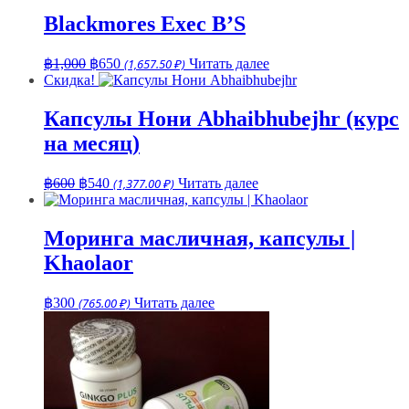
Blackmores Exec B’S
Первоначальная
Текущая
฿
1,000
฿
650
(1,657.50 ₽)
Читать далее
цена
цена:
Скидка!
составляла
฿650.
฿1,000.
Капсулы Нони Abhaibhubejhr (курс
на месяц)
Первоначальная
Текущая
฿
600
฿
540
(1,377.00 ₽)
Читать далее
цена
цена:
составляла
฿540.
฿600.
Моринга масличная, капсулы |
Khaolaor
฿
300
(765.00 ₽)
Читать далее