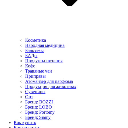
Косметика
Народная медицина
Бальзамы
БАДы
Продукты питания
Кофе
Травяные чаи
Приправы
Атомайзер для парфюма
Продукция для животных
Сувениры
Опт
Бренд: BOZZI
Бренд: LOBO
Бренд: Portomy
Бренд: Siamy
Как купить
Как оплатить