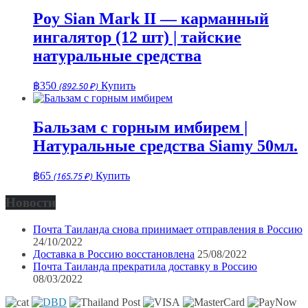
составляла
฿275.
฿360.
Poy Sian Mark II — карманный
ингалятор (12 шт) | тайские
натуральные средства
฿
350
(892.50 ₽)
Купить
Бальзам с горным имбирем |
Натуральные средства Siamy 50мл.
฿
65
(165.75 ₽)
Купить
Новости
Почта Таиланда снова принимает отправления в Россию
24/10/2022
Доставка в Россию восстановлена
25/08/2022
Почта Таиланда прекратила доставку в Россию
08/03/2022