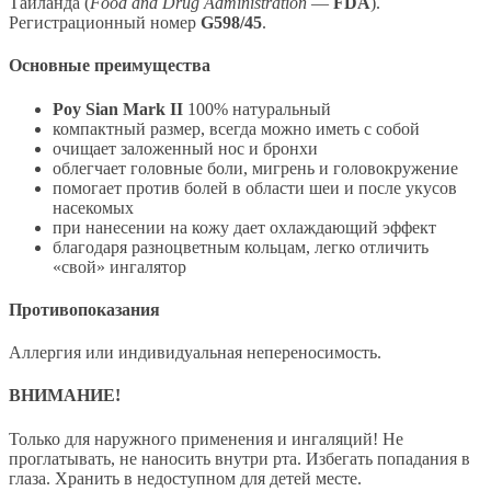
Таиланда (
Food and Drug Administration
—
FDA
).
Регистрационный номер
G598/45
.
Основные преимущества
Poy Sian Mark II
100% натуральный
компактный размер, всегда можно иметь с собой
очищает заложенный нос и бронхи
облегчает головные боли, мигрень и головокружение
помогает против болей в области шеи и после укусов
насекомых
при нанесении на кожу дает охлаждающий эффект
благодаря разноцветным кольцам, легко отличить
«свой» ингалятор
Противопоказания
Аллергия или индивидуальная непереносимость.
ВНИМАНИЕ!
Только для наружного применения и ингаляций! Не
проглатывать, не наносить внутри рта. Избегать попадания в
глаза. Хранить в недоступном для детей месте.