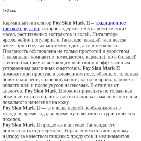
6х2 мл.
Карманный ингалятор
Poy Sian Mark II
–
традиционное
тайское средство
, которое содержит смесь ароматических
масел, растительных экстрактов и солей. Ингаляторы
чрезвычайно популярны в Таиланде, каждый таец всегда
имеет при себе, как минимум, один, а то и несколько.
Полярность обусловлена не только простотой и удобством
(«карандаш» компактно помещается в кармане), но в большей
степени быстрым освежающим действием и эффективным
устранением различных симптомов.
Poy Sian Mark II
поможет при простуде и заложенном носе, обычных головных
болях и мигрени, головокружении, застое в бронхах, болях в
области шеи и после укусов насекомых. В отличие от
аналогов,
Poy Sian Mark II
можно применять не только как
обычный ингалятор, но также использовать масло из него для
локального нанесения на кожу.
Poy Sian Mark II
— это вешь первой необходимости в
холодное время года, во время путешествий и туристических
походов.
Poy Sian Mark II
продается в аптеках Таиланда, его
безопасность подтверждена Управлением по санитарному
надзору за качеством пищевых продуктов и медикаментов