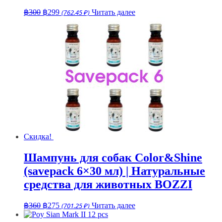
Первоначальная
Текущая
฿
300
฿
299
(762.45 ₽)
Читать далее
цена
цена:
составляла
฿299.
฿300.
Скидка!
Шампунь для собак Color&Shine
(savepack 6×30 мл) | Натуральные
средства для животных BOZZI
Первоначальная
Текущая
฿
360
฿
275
(701.25 ₽)
Читать далее
цена
цена: