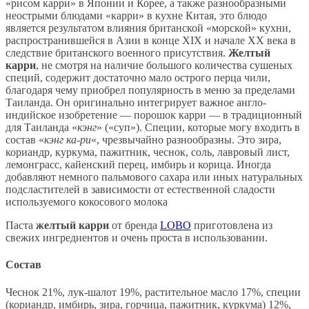
«рисом карри» в Японии и Корее, а также разнообразными
неострыми блюдами «карри» в кухне Китая, это блюдо
является результатом влияния британской «морской» кухни,
распространившейся в Азии в конце XIX и начале XX века в
следствие британского военного присутствия.
Желтый
карри
, не смотря на наличие большого количества сушеных
специй, содержит достаточно мало острого перца чили,
благодаря чему приобрел популярность в меню за пределами
Таиланда. Он оригинально интегрирует важное англо-
индийское изобретение — порошок карри — в традиционный
для Таиланда «
кэнг
» («суп»). Специи, которые могу входить в
состав «
кэнг ка-ри
«, чрезвычайно разнообразны. Это зира,
кориандр, куркума, пажитник, чеснок, соль, лавровый лист,
лемонграсс, кайенский перец, имбирь и корица. Иногда
добавляют немного пальмового сахара или иных натуральных
подсластителей в зависимости от естественной сладости
используемого кокосового молока
Паста
желтый карри
от бренда
LOBO
приготовлена из
свежих ингредиентов и очень проста в использовании.
Состав
Чеснок 21%, лук-шалот 19%, растительное масло 17%, специи
(кориандр, имбирь, зира, горчица, пажитник, куркума) 12%,