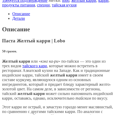
Требуется подтверждение
Метки:
lobo
,
желтый карри
,
карри
,
продукты питания
,
специи
,
тайская кухня
Описание
Детали
Описание
Паста Желтый карри | Lobo
50 грамм.
Желтый карри
или «
кэнг ка-ри
» по-тайски — это один из
трех видов
тайского кари
, которые можно встретить в
ресторанах Азиатской кухни на Западе. Как и традиционные
индийские карри, тайский
желтый карри
имеет в своем
составе куркуму, являющуюся одним из основных
ингредиентов, который и придает блюду характерный желто-
золотой цвет. На самом деле, в зависимости от региона,
тайский
желтый карри
может сильно напоминать индийский
карри, оставаясь, однако, исключительно
тайским
по вкусу.
Этот карри не острый, и зачастую гораздо менее маслянистый,
по сравнению с другими тайскими карри. По аналогии с