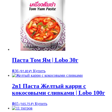
Паста Том Ям | Lobo 30г
฿
36
(91.80 ₽)
Купить
2в1 Паста Желтый карри с
кокосовыми сливками | Lobo 100г
฿
65
(165.75 ₽)
Купить