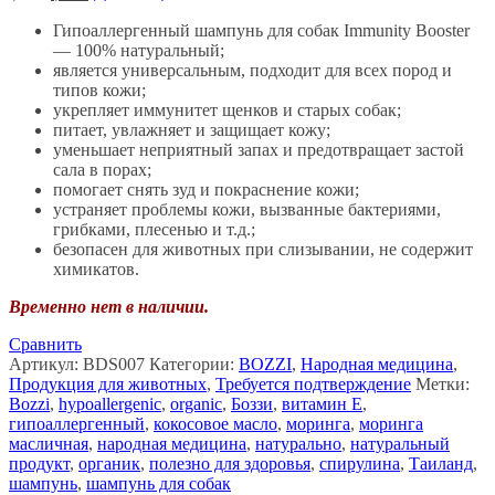
цена
цена:
составляла
Гипоаллергенный шампунь для собак Immunity Booster
฿600.
— 100% натуральный;
฿750.
является универсальным, подходит для всех пород и
типов кожи;
укрепляет иммунитет щенков и старых собак;
питает, увлажняет и защищает кожу;
уменьшает неприятный запах и предотвращает застой
сала в порах;
помогает снять зуд и покраснение кожи;
устраняет проблемы кожи, вызванные бактериями,
грибками, плесенью и т.д.;
безопасен для животных при слизывании, не содержит
химикатов.
Временно нет в наличии.
Сравнить
Артикул:
BDS007
Категории:
BOZZI
,
Народная медицина
,
Продукция для животных
,
Требуется подтверждение
Метки:
Bozzi
,
hypoallergenic
,
organic
,
Боззи
,
витамин E
,
гипоаллергенный
,
кокосовое масло
,
моринга
,
моринга
масличная
,
народная медицина
,
натурально
,
натуральный
продукт
,
органик
,
полезно для здоровья
,
спирулина
,
Таиланд
,
шампунь
,
шампунь для собак