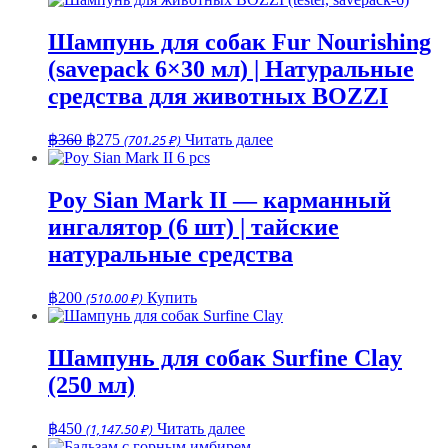
Шампунь для собак Fur Nourishing
(savepack 6×30 мл) | Натуральные
средства для животных BOZZI
Первоначальная
Текущая
฿
360
฿
275
(701.25 ₽)
Читать далее
цена
цена:
составляла
฿275.
฿360.
Poy Sian Mark II — карманный
ингалятор (6 шт) | тайские
натуральные средства
฿
200
(510.00 ₽)
Купить
Шампунь для собак Surfine Clay
(250 мл)
฿
450
(1,147.50 ₽)
Читать далее