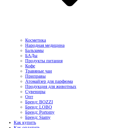
Косметика
Народная медицина
Бальзамы
БАДы
Продукты питания
Кофе
Травяные чаи
Приправы
Атомайзер для парфюма
Продукция для животных
Сувениры
Опт
Бренд: BOZZI
Бренд: LOBO
Бренд: Portomy
Бренд: Siamy
Как купить
Как оплатить