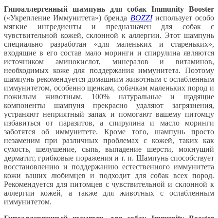
Гипоаллергенный шампунь для собак Immunity Booster
(«Укрепление Иммунитета») бренда
BOZZI
использует особо
мягкие ингредиенты и предназначен для собак с
чувствительной кожей, склонной к аллергии. Этот шампунь
специально разработан «для маленьких и стареньких»,
входящие в его состав мало моринги и спирулина являются
источником аминокислот, минералов и витаминов,
необходимых коже для поддержания иммунитета. Поэтому
шампунь рекомендуется домашним животным с ослабленным
иммунитетом, особенно щенкам, собачкам маленьких пород и
пожилым животным. 100% натуральные и щадящие
компоненты шампуня прекрасно удаляют загрязнения,
устраняют неприятный запах и помогают вашему питомцу
избавиться от паразитов, а спирулина и масло моринги
заботятся об иммунитете. Кроме того, шампунь просто
незаменим при различных проблемах с кожей, таких как
сухость, шелушение, сыпь, выпадение шерсти, мокнущий
дерматит, грибковые поражения и т. п. Шампунь способствует
восстановлению и поддержанию естественного иммунитета
кожи ваших любимцев и подходит для собак всех пород.
Рекомендуется для питомцев с чувствительной и склонной к
аллергии кожей, а также для животных с ослабленным
иммунитетом.