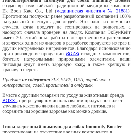
Гипоаллергенный шампунь для собак Immunity Booster
создан врачами тайской традиционной медицины компании
Ek Boon Kate Co., Ltd (
медицинская лицензия № 21881
).
Прототипом послужил ранее разработанный компанией 100%
натуральный шампунь для людей. Это один из немногих
случаев, когда продукт не тестировался на животных, а
наоборот: сначала проверен на людях. Компания ЭкБунКейт
имеет 20-летний опыт работы с лекарственными растениями
и является одним из лидеров в разработке продуктов из трав и
других натуральных ингредиентов. Благодаря использованию
при производстве продукции
BOZZI
исходных компонентов,
богатых натуральными природными элементами, ваши
питомцы будут иметь здоровую кожу, а также крепкую и
красивую шерсть.
Продукт
не содержит
SLS, SLES, DEA, парабенов и
консервантов, солей, красителей и отдушек.
Вместе с другими товарами по уходу за животными бренда
BOZZI
, при регулярном использовании продукт позволяет
улучшить качество жизни ваших любимых питомцев и
сохранить им хорошее здоровье как можно дольше.
Гипоаллергенный шампунь для собак Immunity Booster
протестирован на отсутствие вредных компонентов в