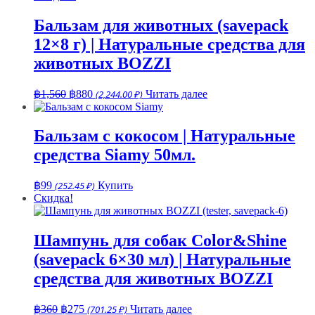
Бальзам для животных (savepack
12×8 г) | Натуральные средства для
животных BOZZI
Первоначальная
Текущая
฿
1,560
฿
880
(2,244.00 ₽)
Читать далее
цена
цена:
составляла
฿880.
฿1,560.
Бальзам с кокосом | Натуральные
средства Siamy 50мл.
฿
99
(252.45 ₽)
Купить
Скидка!
Шампунь для собак Color&Shine
(savepack 6×30 мл) | Натуральные
средства для животных BOZZI
Первоначальная
Текущая
฿
360
฿
275
(701.25 ₽)
Читать далее