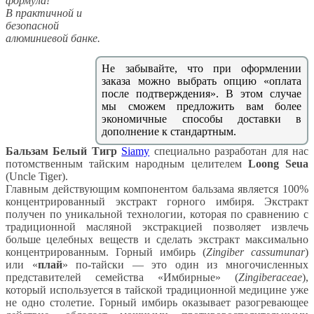
формула!
В практичной и
безопасной
алюминиевой банке.
Не забывайте, что при оформлении
заказа можно выбрать опцию «оплата
после подтверждения». В этом случае
мы сможем предложить вам более
экономичные способы доставки в
дополнение к стандартным.
Бальзам Белый Тигр
Siamy
специально разработан для нас
потомственным тайским народным целителем
Loong Seua
(Uncle Tiger).
Главным действующим компонентом бальзама является 100%
концентрированный экстракт горного имбиря. Экстракт
получен по уникальной технологии, которая по сравнению с
традиционной масляной экстракцией позволяет извлечь
больше целебных веществ и сделать экстракт максимально
концентрированным. Горный имбирь (
Zingiber cassumunar
)
или «
плай
» по-тайски — это один из многочисленных
представителей семейства «Имбирные» (
Zingiberaceae
),
который используется в тайской традиционной медицине уже
не одно столетие. Горный имбирь оказывает разогревающее