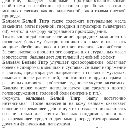
действие, обладает мощными противовоспалительными
свойствами и особенно эффективен при болях в спине,
мышцах и связках, как воспалительной, так и травматической
природы.
Бальзам Белый Тигр
также содержит натуральные масла
эвкалипта, мяты перечной, гвоздики и гаультерии (wintergreen
oil), ментол и камфору натурального происхождения.
Тщательно подобранное сочетание природных компонентов
позволяет бальзаму быстро проникать в кожу и оказывать
мощное обезболивающее и противовоспалительное действие.
За счет высокого процентного содержания натуральных масел
и экстрактов, бальзам дает длительный лечебный эффект.
Бальзам Белый Тигр
улучшает кровообращение, облегчает
болевые синдромы в мышцах и суставах; снимает напряжение
в связках; предотвращает напряжение и спазмы в мускулах;
помогает после растяжений, спортивных и других травм в
различных частях тела; облегчает зуд после укусов насекомых.
Бальзам также может использоваться как средство против
головокружения и головной боли (мигрень и т.п.).
Формула
бальзама Белый Тигр
Siamy достаточно
интенсивная. После нанесения на кожу бальзам оказывает
сильное согревающее действие, что позволяет использовать
его не только для снятия болевых синдромов, но и как
разогревающее средство для мышц перед тренировками и
другими физическими нагрузками.