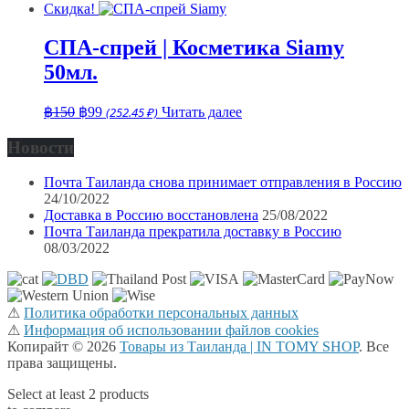
цена
цена:
Скидка!
составляла
฿275.
฿360.
СПА-спрей | Косметика Siamy
50мл.
Первоначальная
Текущая
฿
150
฿
99
(252.45 ₽)
Читать далее
цена
цена:
составляла
฿99.
Новости
฿150.
Почта Таиланда снова принимает отправления в Россию
24/10/2022
Доставка в Россию восстановлена
25/08/2022
Почта Таиланда прекратила доставку в Россию
08/03/2022
⚠
Политика обработки персональных данных
⚠
Информация об использовании файлов cookies
Копирайт © 2026
Товары из Таиланда | IN TOMY SHOP
. Все
права защищены.
Select at least 2 products