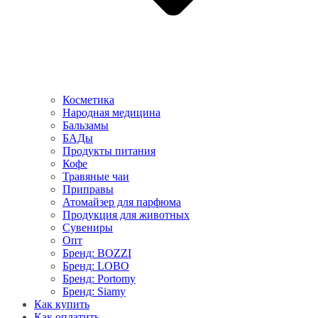
Косметика
Народная медицина
Бальзамы
БАДы
Продукты питания
Кофе
Травяные чаи
Приправы
Атомайзер для парфюма
Продукция для животных
Сувениры
Опт
Бренд: BOZZI
Бренд: LOBO
Бренд: Portomy
Бренд: Siamy
Как купить
Как оплатить