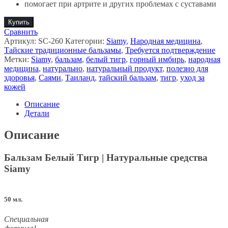
помогает при артрите и других проблемах с суставами
Купить
Сравнить
Артикул:
SC-260
Категории:
Siamy
,
Народная медицина
,
Тайские традиционные бальзамы
,
Требуется подтверждение
Метки:
Siamy
,
бальзам
,
белый тигр
,
горный имбирь
,
народная
медицина
,
натурально
,
натуральный продукт
,
полезно для
здоровья
,
Саями
,
Таиланд
,
тайский бальзам
,
тигр
,
уход за
кожей
Описание
Детали
Описание
Бальзам Белый Тигр | Натуральные средства
Siamy
50 мл.
Специальная