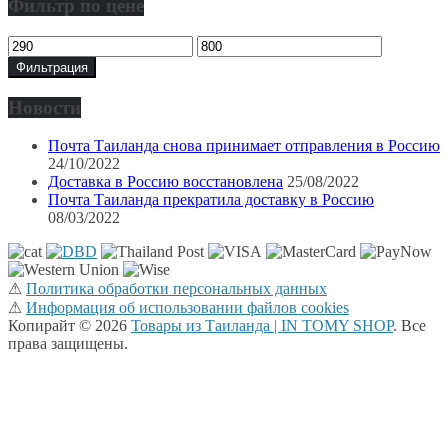
составляла
฿499.
Фильтр по цене
฿600.
Минимальная
Максимальная
цена
цена
Фильтрация
Новости
Почта Таиланда снова принимает отправления в Россию
24/10/2022
Доставка в Россию восстановлена
25/08/2022
Почта Таиланда прекратила доставку в Россию
08/03/2022
⚠
Политика обработки персональных данных
⚠
Информация об использовании файлов cookies
Копирайт © 2026
Товары из Таиланда | IN TOMY SHOP
. Все
права защищены.