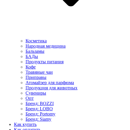
Косметика
Народная медицина
Бальзамы
БАДы
Продукты питания
Кофе
Травяные чаи
Приправы
Атомайзер для парфюма
Продукция для животных
Сувениры
Опт
Бренд: BOZZI
Бренд: LOBO
Бренд: Portomy
Бренд: Siamy
Как купить
Как оплатить