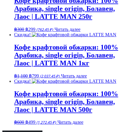
Кофе крафтовой обжарки: 100%
Арабика, single origin, Болавен,
Лаос | LATTE MAN 250г
Первоначальная
Текущая
฿
300
฿
299
(762.45 ₽)
Читать далее
цена
цена:
Скидка!
составляла
฿299.
฿300.
Кофе крафтовой обжарки: 100%
Арабика, single origin, Болавен,
Лаос | LATTE MAN 1кг
Первоначальная
Текущая
฿
1,100
฿
799
(2,037.45 ₽)
Читать далее
цена
цена:
Скидка!
составляла
฿799.
฿1,100.
Кофе крафтовой обжарки: 100%
Арабика, single origin, Болавен,
Лаос | LATTE MAN 500г
Первоначальная
Текущая
฿
600
฿
499
(1,272.45 ₽)
Читать далее
цена
цена: